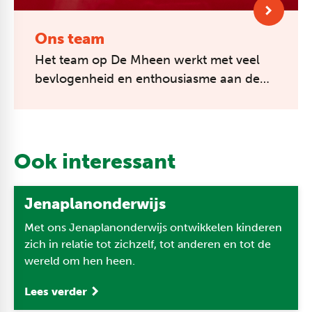
Ons team
Het team op De Mheen werkt met veel
bevlogenheid en enthousiasme aan de
ontwikkeling van alle kinderen.
Vrijwel iedereen die op onze school
werkt, hee...
Ook interessant
Jenaplanonderwijs
Met ons Jenaplanonderwijs ontwikkelen kinderen
zich in relatie tot zichzelf, tot anderen en tot de
wereld om hen heen.
Lees verder